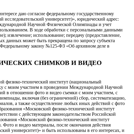
 интересе даю согласие федеральному государственному
 исследовательский университет)», юридический адрес:
 Международной Научной Физической Олимпиады и учет
использованием. В ходе обработки с персональными данными
е); извлечение; использование; передачу (предоставление,
ных данных может быть прекращена по запросу субъекта
 Федеральному закону №125-ФЗ «Об архивном деле в
ИЧЕСКИХ СНИМКОВ И ВИДЕО
ий физико-технический институт (национальный
съемку с моим участием в проведении Международной Научной
ий в отношении фото и видео съемки с моим участием, с
импиады, включая (без ограничений) сбор, систематизацию,
ериалов, а также осуществление любых иных действий с фото
образования «Московский физико-технический институт
тветствии с действующим законодательством Российской
разования «Московский физико-технический институт
. Фото и видео материалы, после окончания действия
кий университет)» и быть использованы в его интересах, и