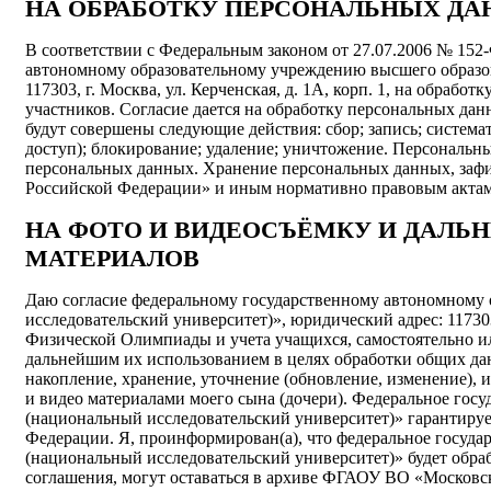
НА ОБРАБОТКУ ПЕРСОНАЛЬНЫХ Д
В соответствии с Федеральным законом от 27.07.2006 № 152
автономному образовательному учреждению высшего образов
117303, г. Москва, ул. Керченская, д. 1А, корп. 1, на об
участников. Согласие дается на обработку персональных дан
будут совершены следующие действия: сбор; запись; системат
доступ); блокирование; удаление; уничтожение. Персональн
персональных данных. Хранение персональных данных, зафи
Российской Федерации» и иным нормативно правовым актам 
НА ФОТО И ВИДЕОСЪЁМКУ И ДАЛЬ
МАТЕРИАЛОВ
Даю согласие федеральному государственному автономному
исследовательский университет)», юридический адрес: 117303
Физической Олимпиады и учета учащихся, самостоятельно ил
дальнейшим их использованием в целях обработки общих дан
накопление, хранение, уточнение (обновление, изменение), 
и видео материалами моего сына (дочери). Федеральное гос
(национальный исследовательский университет)» гарантирует
Федерации. Я, проинформирован(а), что федеральное госуд
(национальный исследовательский университет)» будет обра
соглашения, могут оставаться в архиве ФГАОУ ВО «Московск