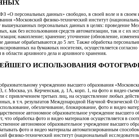
АННЫХ
-ФЗ «О персональных данных» свободно, в своей воле и в своем
ания «Московский физико-технический институт (национальный
работку вышеуказанных персональных данных в целях: проведение
ных, как без использования средств автоматизации, так и с их 
изация; накопление; хранение; уточнение (обновление, изменени
ые данные обрабатываются до 5 лет. Также обработка персональ
ксированных на бумажных носителях, осуществляется согласно
в области архивного дела и архивного хранения.
НЕЙШЕГО ИСПОЛЬЗОВАНИЯ ФОТОГРАФ
 образовательному учреждению высшего образования «Московск
, г. Москва, ул. Керченская, д. 1А, корп. 1, на фото и видео 
и с привлечением третьих лиц, на осуществление любых действ
ных, в т.ч. результатов Международной Научной Физической Ол
использование, обезличивание, блокирование, фото и видео мат
ударственное автономное образовательное учреждение высшего 
, что обработка фото и видео материалов осуществляется в соо
арственное автономное образовательное учреждение высшего об
батывать фото и видео материалы автоматизированным способом
ий физико-технический институт (национальный исследовательс