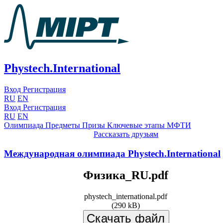
Phystech.International
Вход
Регистрация
RU
EN
Вход
Регистрация
RU
EN
Олимпиада
Предметы
Призы
Ключевые этапы
МФТИ
Рассказать друзьям
Международная олимпиада Phystech.International
Физика_RU.pdf
phystech_international.pdf
(290 kB)
Скачать файл