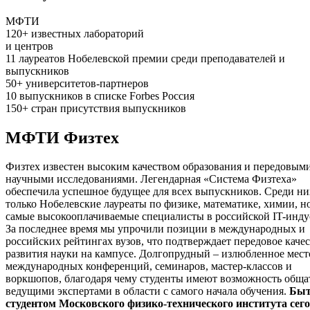
МФТИ
120
+
известных лабораторий
и центров
11
лауреатов Нобелевской премии среди преподавателей и
выпускников
50
+
университетов-партнеров
10
выпускников в списке Forbes Россия
150
+
стран присутствия выпускников
МФТИ Физтех
Физтех известен высоким качеством образования и передовым
научными исследованиями. Легендарная «Система Физтеха»
обеспечила успешное будущее для всех выпускников. Среди них
только Нобелевские лауреаты по физике, математике, химии, н
самые высокооплачиваемые специалисты в российской IT-инду
За последнее время мы упрочили позиции в международных и
российских рейтингах вузов, что подтверждает передовое каче
развития науки на кампусе. Долгопрудный – излюбленное мест
международных конференций, семинаров, мастер-классов и
воркшопов, благодаря чему студенты имеют возможность общат
ведущими экспертами в области с самого начала обучения.
Быт
студентом Московского физико-технического института сего