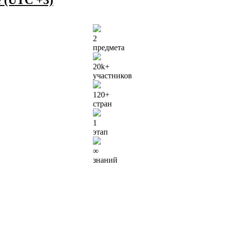
 (UTC +3)
2
предмета
20k
+
участников
120
+
стран
1
этап
∞
знаний