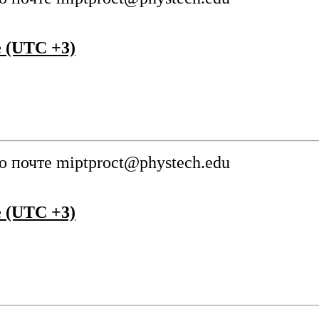
 (UTC +3)
о почте
miptproct@phystech.edu
 (UTC +3)