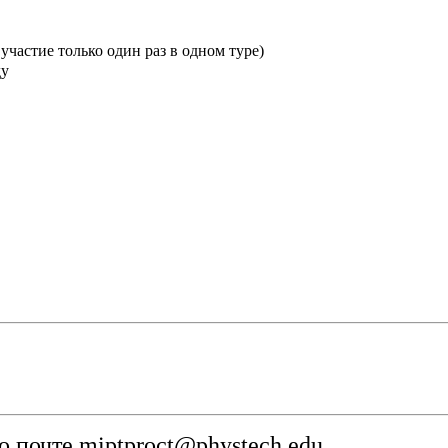
частие только один раз в одном туре)
ду
о почте
miptproct@phystech.edu