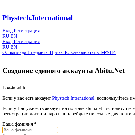
Phystech.International
Вход
Регистрация
RU
EN
Вход
Регистрация
RU
EN
Олимпиада
Предметы
Призы
Ключевые этапы
МФТИ
Создание единого аккаунта Abitu.Net
Log-in with
Если у вас есть аккаунт
Phystech.International
, воспользуйтесь им
Если у Вас уже есть аккаунт на портале abitu.net - используй
регистрации логин и пароль и перейдите по ссылке для повтор
Ваша фамилия
*